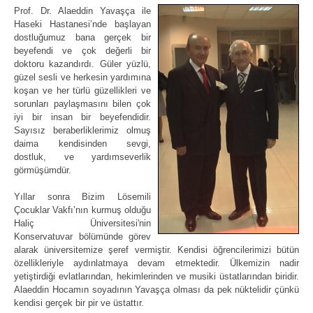
Prof. Dr. Alaeddin Yavaşça ile
Haseki Hastanesi’nde başlayan
dostluğumuz bana gerçek bir
beyefendi ve çok değerli bir
doktoru kazandırdı. Güler yüzlü,
güzel sesli ve herkesin yardımına
koşan ve her türlü güzellikleri ve
sorunları paylaşmasını bilen çok
iyi bir insan bir beyefendidir.
Sayısız beraberliklerimiz olmuş
daima kendisinden sevgi,
dostluk, ve yardımseverlik
görmüşümdür.
Yıllar sonra Bizim Lösemili
Çocuklar Vakfı’nın kurmuş olduğu
Haliç Üniversitesi'nin
Konservatuvar bölümünde görev
alarak üniversitemize şeref vermiştir. Kendisi öğrencilerimizi bütün
özellikleriyle aydınlatmaya devam etmektedir. Ülkemizin nadir
yetiştirdiği evlatlarından, hekimlerinden ve musiki üstatlarından biridir.
Alaeddin Hocamın soyadının Yavaşça olması da pek nüktelidir çünkü
kendisi gerçek bir pir ve üstattır.